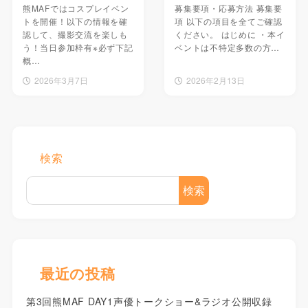
熊MAFではコスプレイベン
募集要項・応募方法 募集要
トを開催！以下の情報を確
項 以下の項目を全てご確認
認して、撮影交流を楽しも
ください。 はじめに ・本イ
う！当日参加枠有※必ず下記
ベントは不特定多数の方…
概…
2026年3月7日
2026年2月13日
検索
検索
最近の投稿
第3回熊MAF DAY1声優トークショー&ラジオ公開収録