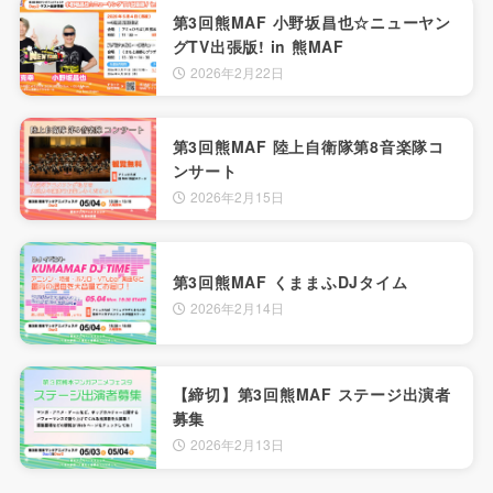
第3回熊MAF 小野坂昌也☆ニューヤン
グTV出張版! in 熊MAF
2026年2月22日
第3回熊MAF 陸上自衛隊第8音楽隊コ
ンサート
2026年2月15日
第3回熊MAF くままふDJタイム
2026年2月14日
【締切】第3回熊MAF ステージ出演者
募集
2026年2月13日