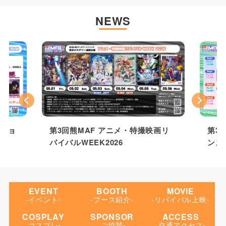
NEWS
Previous
Nex
クショ
第3回熊MAF アニメ・特撮映画リ
第3
バイバルWEEK2026
ンス
EVENT
BOOTH
MOVIE
-
-
-
-イベント
-ブース紹介
-リバイバル上映
COSPLAY
SPONSOR
ACCESS
-
-
-
-コスプレ
-ご協賛
-交通アクセス