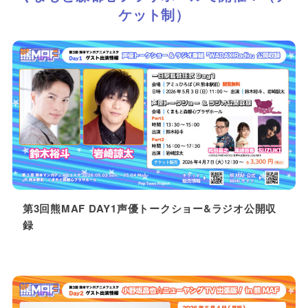
※雨天に伴い①②の内容を続けて実施します
ケット制）
15:00～
ウルトラマンタロウがやってくる！②
※熊本駅側の仮設ミニステージで開催
第3回熊MAF DAY1声優トークショー&ラジオ公開収
録